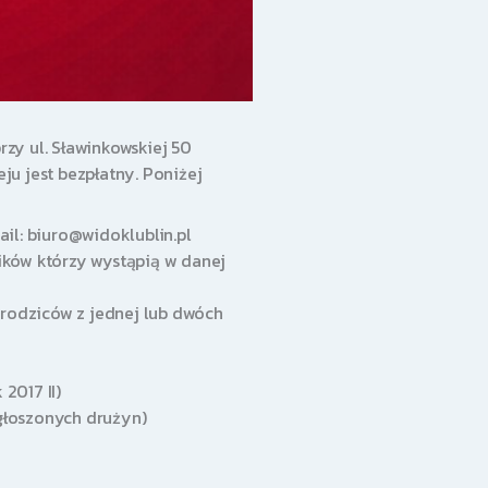
rzy ul. Sławinkowskiej 50
ju jest bezpłatny. Poniżej
ail:
biuro@widoklublin.pl
ików którzy wystąpią w danej
rodziców z jednej lub dwóch
2017 II)
głoszonych drużyn)