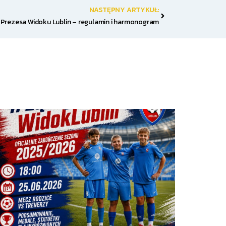
Następny
NASTĘPNY ARTYKUŁ:
ar Prezesa Widoku Lublin – regulamin i harmonogram