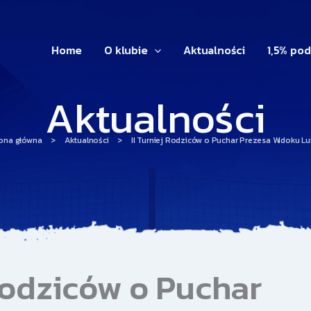
Home
O klubie
Aktualności
1,5% po
Aktualności
rona główna
>
Aktualności
>
II Turniej Rodziców o Puchar Prezesa Widoku Lu
 Rodziców o Puchar