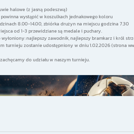
uwie halowe (z jasną podeszwą)
u powinna wystąpić w koszulkach jednakowego koloru
odzinach 8.00-14.00, zbiórka drużyn na miejscu godzina 7.30
iejsca od 1-3 przewidziane są medale i puchary.
 wyłoniony: najlepszy zawodnik, najlepszy bramkarz i król str
 turnieju zostanie udostępniony w dniu 1.02.2026 (strona ww
 zachęcamy do udziału w naszym turnieju.