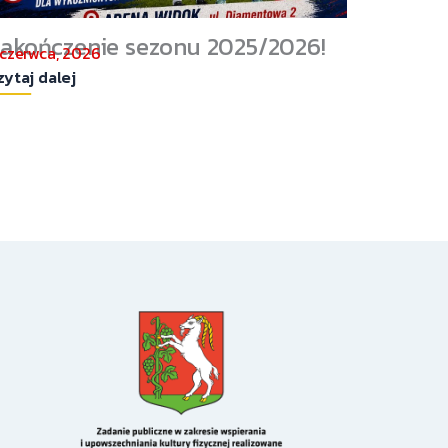
akończenie sezonu 2025/2026!
 czerwca, 2026
zytaj dalej