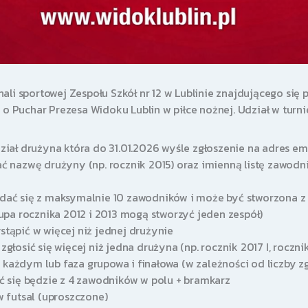
li sportowej Zespołu Szkół nr 12 w Lublinie znajdującego się p
 o Puchar Prezesa Widoku Lublin w piłce nożnej. Udział w turnie
ział drużyna która do 31.01.2026 wyśle zgłoszenie na adres em
ć nazwę drużyny (np. rocznik 2015) oraz imienną listę zawodn
ać się z maksymalnie 10 zawodników i może być stworzona z 
upa rocznika 2012 i 2013 mogą stworzyć jeden zespół)
tąpić w więcej niż jednej drużynie
łosić się więcej niż jedna drużyna (np. rocznik 2017 I, rocznik 
ażdym lub faza grupowa i finałowa (w zależności od liczby z
ć się będzie z 4 zawodników w polu + bramkarz
w futsal (uproszczone)