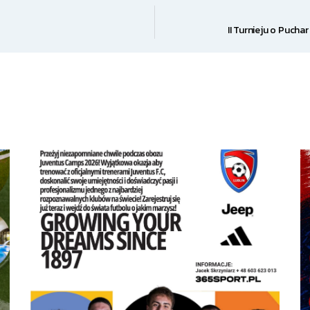
II Turnieju o Puch