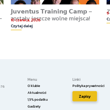
𝗝𝘂𝘃𝗲𝗻𝘁𝘂𝘀 𝗧𝗿𝗮𝗶𝗻𝗶𝗻𝗴 𝗖𝗮𝗺𝗽 –
Z
9
–
zostały jeszcze wolne miejsca!
C
10 czerwca, 2026
Czytaj dalej
Menu
Linki
O klubie
Polityka prywatności
576
Aktualności
Zapisy
1,5% podatku
Gadżety