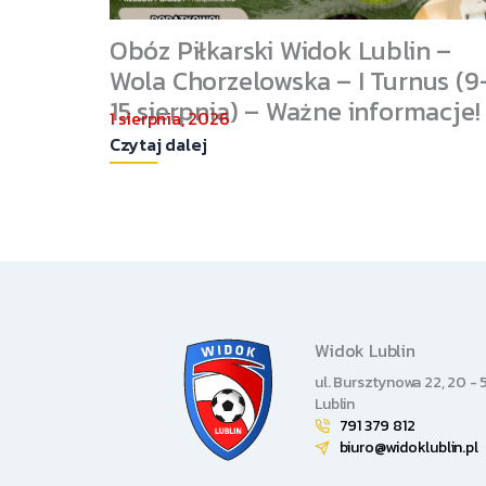
Obóz Piłkarski Widok Lublin –
Wola Chorzelowska – I Turnus (9
15 sierpnia) – Ważne informacje!
1 sierpnia, 2026
Czytaj dalej
Widok Lublin
ul. Bursztynowa 22, 20 - 
Lublin
791 379 812
biuro@widoklublin.pl