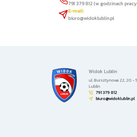
791 379 812 (w godzinach pracy
E-mail:
biuro@widoklublin.pl
Widok Lublin
ul. Bursztynowa 22, 20 - 
Lublin
791 379 812
biuro@widoklublin.pl