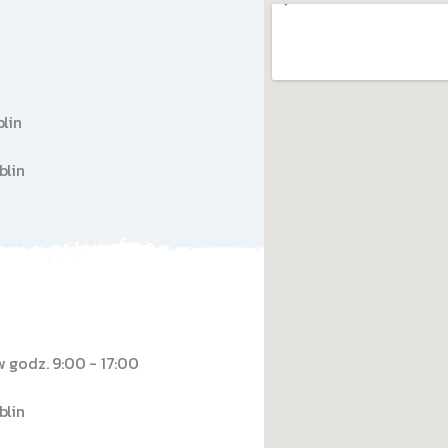
blin
blin
w godz. 9:00 - 17:00
blin