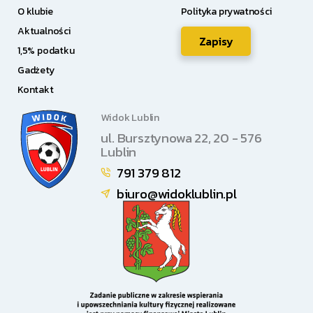
O klubie
Polityka prywatności
Aktualności
Zapisy
1,5% podatku
Gadżety
Kontakt
Widok Lublin
ul. Bursztynowa 22, 20 - 576
Lublin
791 379 812
biuro@widoklublin.pl