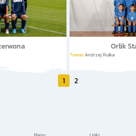
czerwona
Orlik St
Trener:
Andrzej Rułka
1
2
Menu
Linki