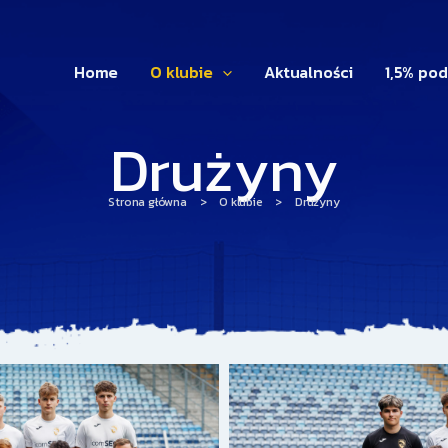
Home
O klubie
Aktualności
1,5% po
Drużyny
Strona główna
>
O klubie
>
Drużyny
Strona
Strona